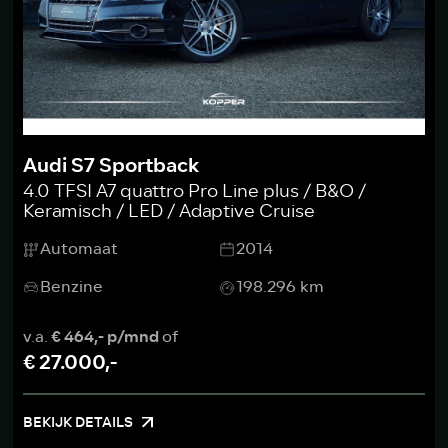
Audi S7 Sportback
4.0 TFSI A7 quattro Pro Line plus / B&O /
Keramisch / LED / Adaptive Cruise
Automaat
2014
Benzine
198.296 km
v.a.
€ 464,- p/mnd
of
€ 27.000,-
BEKIJK DETAILS