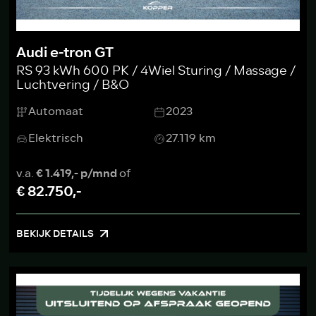
Audi e-tron GT
RS 93 kWh 600 PK / 4Wiel Sturing / Massage /
Luchtvering / B&O
Automaat
2023
Elektrisch
27.119 km
v.a.
€ 1.419,- p/mnd
of
€ 82.750,-
BEKIJK DETAILS