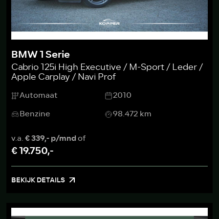
BMW 1 Serie
Cabrio 125i High Executive / M-Sport / Leder /
Apple Carplay / Navi Prof
Automaat
2010
Benzine
98.472 km
v.a.
€ 339,- p/mnd
of
€ 19.750,-
BEKIJK DETAILS