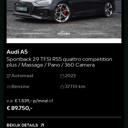
Audi A5
Sportback 2.9 TFSI RS5 quattro competition
plus / Massage / Pano / 360 Camera
Automaat
2023
Benzine
37.110 km
v.a.
€ 1.539,- p/mnd
of
€ 89.750,-
BEKIJK DETAILS