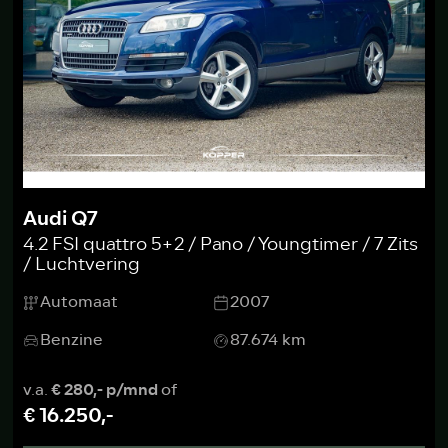
Audi Q7
4.2 FSI quattro 5+2 / Pano / Youngtimer / 7 Zits
/ Luchtvering
Automaat
2007
Benzine
87.674 km
v.a.
€ 280,- p/mnd
of
€ 16.250,-