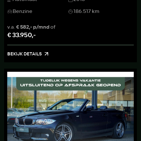
Benzine
186.517 km
v.a.
€ 582,- p/mnd
of
€ 33.950,-
BEKIJK DETAILS