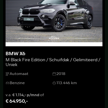
BMW X6
M Black Fire Edition / Schuifdak / Gelimiteerd /
Uniek
Automaat
2018
Benzine
113.446 km
v.a.
€ 1.114,- p/mnd
of
€ 64.950,-