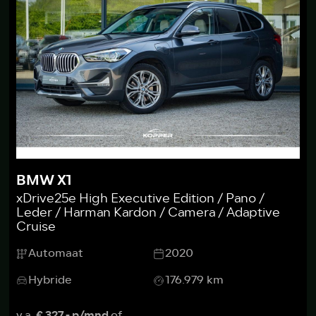
BMW X1
xDrive25e High Executive Edition / Pano /
Leder / Harman Kardon / Camera / Adaptive
Cruise
Automaat
2020
Hybride
176.979 km
v.a.
€ 327,- p/mnd
of