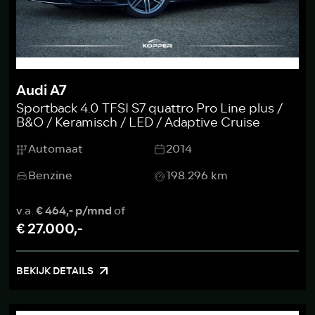
Audi A7
Sportback 4.0 TFSI S7 quattro Pro Line plus /
B&O / Keramisch / LED / Adaptive Cruise
Automaat
2014
Benzine
198.296 km
v.a.
€ 464,- p/mnd
of
€ 27.000,-
BEKIJK DETAILS