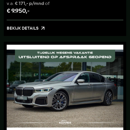
v.a.
€ 171,- p/mnd
of
€ 9.950,-
BEKIJK DETAILS