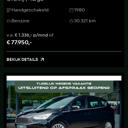
Handgeschakeld
1980
Benzine
30.321 km
v.a.
€ 1.336,- p/mnd
of
€ 77.950,-
BEKIJK DETAILS