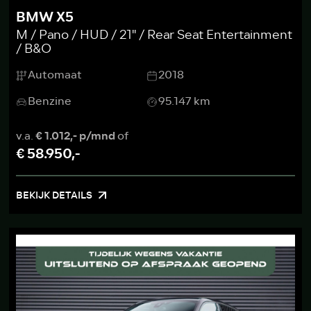
BMW X5
M / Pano / HUD / 21'' / Rear Seat Entertainment
/ B&O
Automaat
2018
Benzine
95.147 km
v.a.
€ 1.012,- p/mnd
of
€ 58.950,-
BEKIJK DETAILS