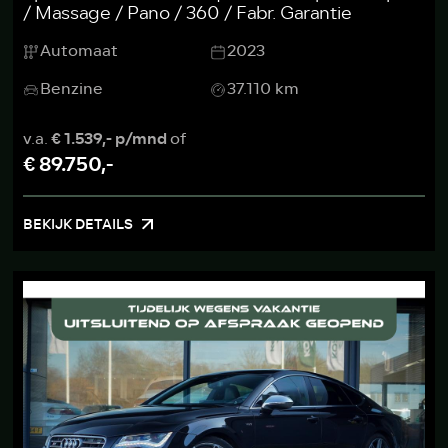
/ Massage / Pano / 360 / Fabr. Garantie
Automaat
2023
Benzine
37.110 km
v.a.
€ 1.539,- p/mnd
of
€ 89.750,-
BEKIJK DETAILS