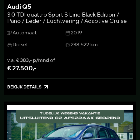
Audi Q5
3.0 TDI quattro Sport S Line Black Edition /
Pano / Leder / Luchtvering / Adaptive Cruise
Automaat
2019
Diesel
238.522 km
v.a.
€ 383,- p/mnd
of
€ 27.500,-
BEKIJK DETAILS