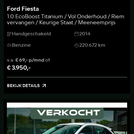
Ford Fiesta
1.0 EcoBoost Titanium / Vol Onderhoud / Riem
vervangen / Keurige Staat / Meeneemprijs
Handgeschakeld
2014
Benzine
220.672 km
v.a.
€ 69,- p/mnd
of
€ 3.950,-
BEKIJK DETAILS