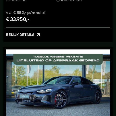
v.a.
€ 582,- p/mnd
of
€ 33.950,-
BEKIJK DETAILS