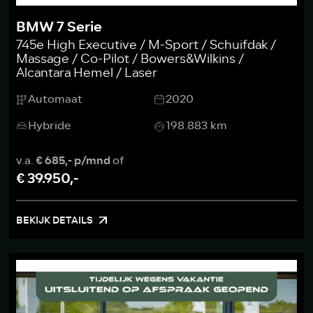
BMW 7 Serie
745e High Executive / M-Sport / Schuifdak /
Massage / Co-Pilot / Bowers&Wilkins /
Alcantara Hemel / Laser
Automaat
2020
Hybride
198.883 km
v.a.
€ 685,- p/mnd
of
€ 39.950,-
BEKIJK DETAILS