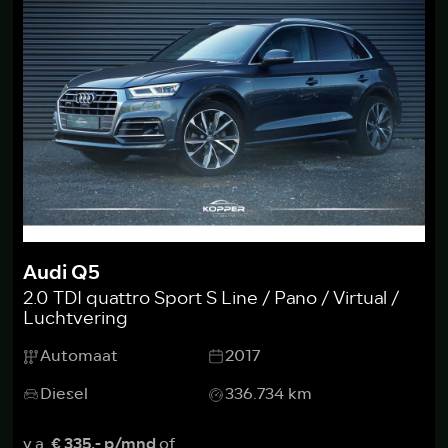
Audi Q5
2.0 TDI quattro Sport S Line / Pano / Virtual /
Luchtvering
Automaat
2017
Diesel
336.734 km
v.a.
€ 335,- p/mnd
of