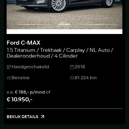
Ford C-MAX
1.5 Titanium / Trekhaak / Carplay / NL Auto /
Dealeronderhoud / 4 Cilinder
Handgeschakeld
2018
Benzine
81.224 km
v.a.
€ 188,- p/mnd
of
€ 10.950,-
BEKIJK DETAILS