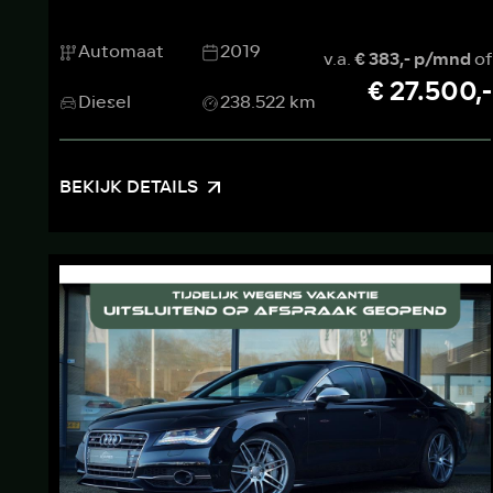
Automaat
2019
v.a.
€ 383,- p/mnd
of
€ 27.500,-
Diesel
238.522 km
BEKIJK DETAILS