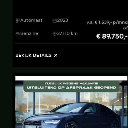
Automaat
2023
v.a.
€ 1.539,- p/mnd
of
Benzine
37.110 km
€ 89.750,-
BEKIJK DETAILS