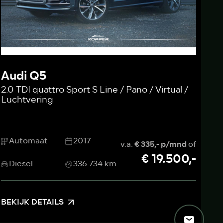
Audi Q5
2.0 TDI quattro Sport S Line / Pano / Virtual /
Luchtvering
Automaat
2017
v.a.
€ 335,- p/mnd
of
€ 19.500,-
Diesel
336.734 km
BEKIJK DETAILS