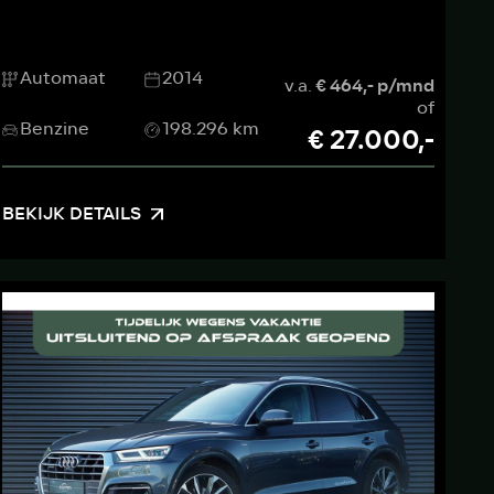
Automaat
2014
v.a.
€ 464,- p/mnd
of
Benzine
198.296 km
€ 27.000,-
BEKIJK DETAILS