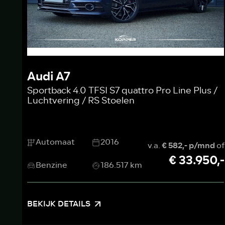
Audi A7
Sportback 4.0 TFSI S7 quattro Pro Line Plus /
Luchtvering / RS Stoelen
Automaat
2016
v.a.
€ 582,- p/mnd
of
€ 33.950,-
Benzine
186.517 km
BEKIJK DETAILS