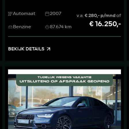
Automaat
2007
v.a.
€ 280,- p/mnd
of
€ 16.250,-
Benzine
87.674 km
BEKIJK DETAILS