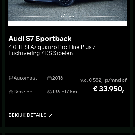
Audi S7 Sportback
4.0 TFSI A7 quattro Pro Line Plus /
Luchtvering / RS Stoelen
Automaat
2016
v.a.
€ 582,- p/mnd
of
€ 33.950,-
Benzine
186.517 km
BEKIJK DETAILS