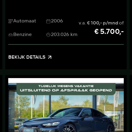
Automaat
2006
v.a.
€ 100,- p/mnd
of
€ 5.700,-
Benzine
203.026 km
BEKIJK DETAILS