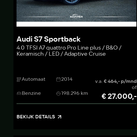
Audi S7 Sportback
4.0 TFSI A7 quattro Pro Line plus / B&O /
Keramisch / LED / Adaptive Cruise
Automaat
2014
v.a.
€ 464,- p/mnd
of
Benzine
198.296 km
€ 27.000,-
BEKIJK DETAILS