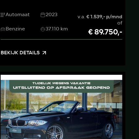
Automaat
2023
v.a.
€ 1.539,- p/mnd
of
Benzine
37.110 km
€ 89.750,-
BEKIJK DETAILS