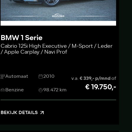
BMW 1 Serie
Cabrio 125i High Executive / M-Sport / Leder
/ Apple Carplay / Navi Prof
Automaat
2010
v.a.
€ 339,- p/mnd
of
€ 19.750,-
Benzine
98.472 km
BEKIJK DETAILS