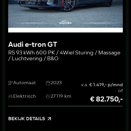
Audi e-tron GT
RS 93 kWh 600 PK / 4Wiel Sturing / Massage
/ Luchtvering / B&O
Automaat
2023
v.a.
€ 1.419,- p/mnd
of
Elektrisch
27.119 km
€ 82.750,-
BEKIJK DETAILS