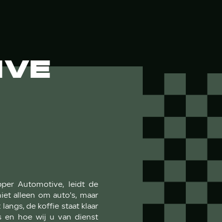
IVE
per Automotive, leidt de
niet alleen om auto's, maar
ngs, de koffie staat klaar
s en hoe wij u van dienst