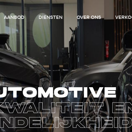
AANBOD
DIENSTEN
OVER ONS
VERKO
TOMOTIVE
WALITEIT E
NDELIJKHEI