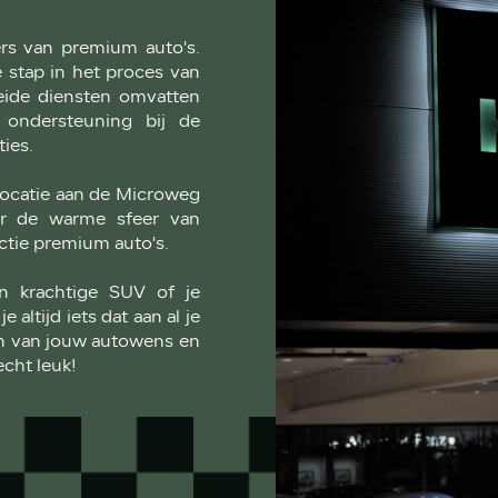
rs van premium auto's.
 stap in het proces van
eide diensten omvatten
 ondersteuning bij de
ies.
locatie aan de Microweg
r de warme sfeer van
tie premium auto's.
n krachtige SUV of je
altijd iets dat aan al je
en van jouw autowens en
cht leuk!