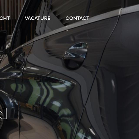
CHT
VACATURE
CONTACT
N
D