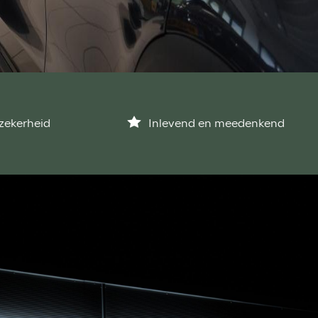
zekerheid
Inlevend en meedenkend