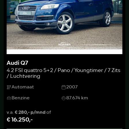
Audi Q7
4.2 FSI quattro 5+2 / Pano / Youngtimer / 7 Zits
/ Luchtvering
Automaat
2007
Benzine
87.674 km
v.a.
€ 280,- p/mnd
of
€ 16.250,-