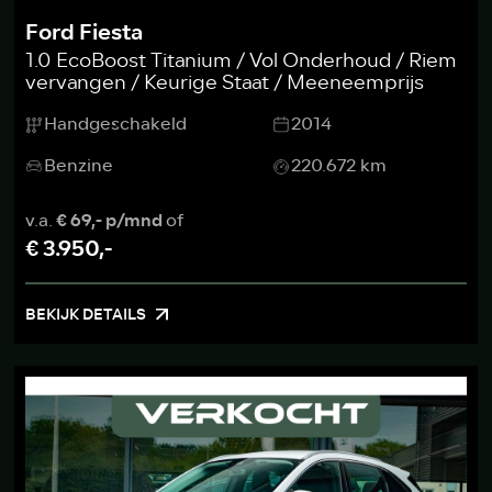
Ford Fiesta
1.0 EcoBoost Titanium / Vol Onderhoud / Riem
vervangen / Keurige Staat / Meeneemprijs
Handgeschakeld
2014
Benzine
220.672 km
v.a.
€ 69,- p/mnd
of
€ 3.950,-
BEKIJK DETAILS