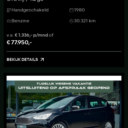
Handgeschakeld
1980
Benzine
30.321 km
v.a.
€ 1.336,- p/mnd
of
€ 77.950,-
BEKIJK DETAILS