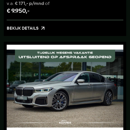
v.a.
€ 171,- p/mnd
of
€ 9.950,-
BEKIJK DETAILS