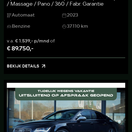
/ Massage / Pano / 360 / Fabr. Garantie
Automaat
2023
Benzine
37.110 km
v.a.
€ 1.539,- p/mnd
of
€ 89.750,-
BEKIJK DETAILS