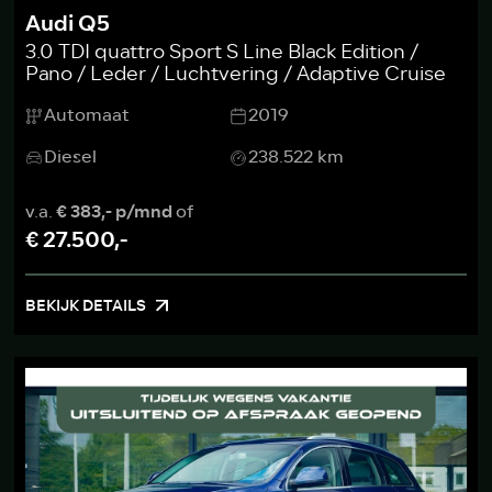
Audi Q5
3.0 TDI quattro Sport S Line Black Edition /
Pano / Leder / Luchtvering / Adaptive Cruise
Automaat
2019
Diesel
238.522 km
v.a.
€ 383,- p/mnd
of
€ 27.500,-
BEKIJK DETAILS