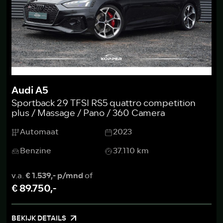
Audi A5
Sportback 2.9 TFSI RS5 quattro competition
plus / Massage / Pano / 360 Camera
Automaat
2023
Benzine
37.110 km
v.a.
€ 1.539,- p/mnd
of
€ 89.750,-
BEKIJK DETAILS