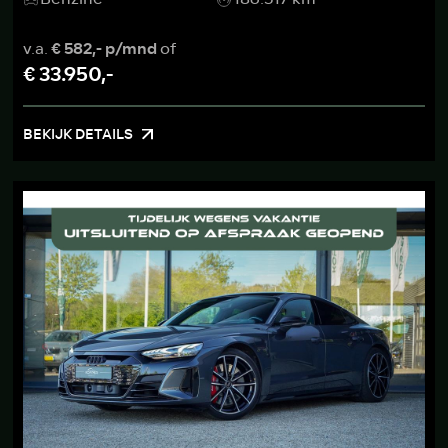
v.a.
€ 582,- p/mnd
of
€ 33.950,-
BEKIJK DETAILS