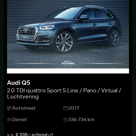
Audi Q5
2.0 TDI quattro Sport S Line / Pano / Virtual /
Luchtvering
Automaat
2017
Diesel
336.734 km
v.a.
€ 335,- p/mnd
of