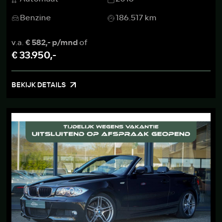
Benzine
186.517 km
v.a.
€ 582,- p/mnd
of
€ 33.950,-
BEKIJK DETAILS