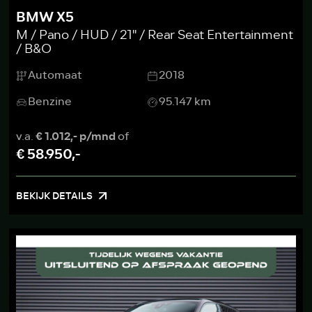
BMW X5
M / Pano / HUD / 21'' / Rear Seat Entertainment
/ B&O
Automaat
2018
Benzine
95.147 km
v.a.
€ 1.012,- p/mnd
of
€ 58.950,-
BEKIJK DETAILS