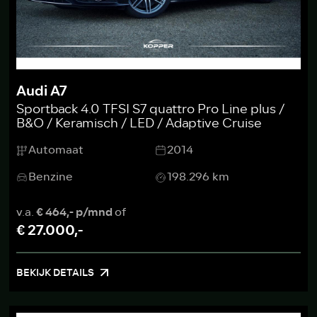
Audi A7
Sportback 4.0 TFSI S7 quattro Pro Line plus /
B&O / Keramisch / LED / Adaptive Cruise
Automaat
2014
Benzine
198.296 km
v.a.
€ 464,- p/mnd
of
€ 27.000,-
BEKIJK DETAILS