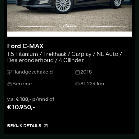
Ford C-MAX
1.5 Titanium / Trekhaak / Carplay / NL Auto /
Dealeronderhoud / 4 Cilinder
Handgeschakeld
2018
Benzine
81.224 km
v.a.
€ 188,- p/mnd
of
€ 10.950,-
BEKIJK DETAILS