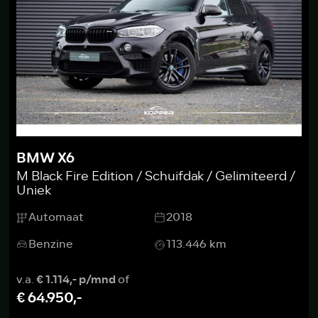
BMW X6
M Black Fire Edition / Schuifdak / Gelimiteerd /
Uniek
Automaat
2018
Benzine
113.446 km
v.a.
€ 1.114,- p/mnd
of
€ 64.950,-