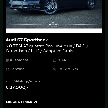
Audi S7 Sportback
4.0 TFSI A7 quattro Pro Line plus / B&O /
Keramisch / LED / Adaptive Cruise
Automaat
2014
Benzine
198.296 km
v.a.
€ 464,- p/mnd
of
€ 27.000,-
BEKIJK DETAILS