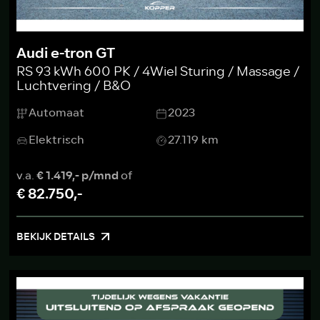
Audi e-tron GT
RS 93 kWh 600 PK / 4Wiel Sturing / Massage /
Luchtvering / B&O
Automaat
2023
Elektrisch
27.119 km
v.a.
€ 1.419,- p/mnd
of
€ 82.750,-
BEKIJK DETAILS