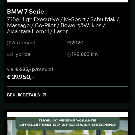
BMW 7 Serie
745e High Executive / M-Sport / Schuifdak /
Massage / Co-Pilot / Bowers&Wilkins /
Alcantara Hemel / Laser
Automaat
2020
Hybride
198.883 km
v.a.
€ 685,- p/mnd
of
€ 39.950,-
BEKIJK DETAILS