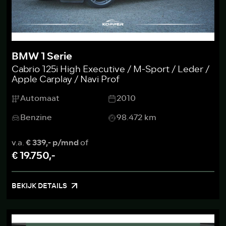
BMW 1 Serie
Cabrio 125i High Executive / M-Sport / Leder /
Apple Carplay / Navi Prof
Automaat
2010
Benzine
98.472 km
v.a.
€ 339,- p/mnd
of
€ 19.750,-
BEKIJK DETAILS