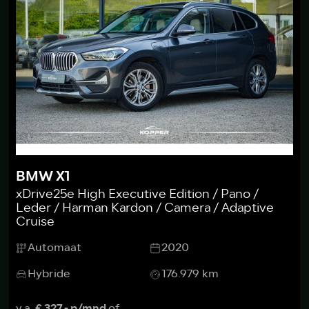
BMW X1
xDrive25e High Executive Edition / Pano /
Leder / Harman Kardon / Camera / Adaptive
Cruise
Automaat
2020
Hybride
176.979 km
v.a.
€ 327,- p/mnd
of