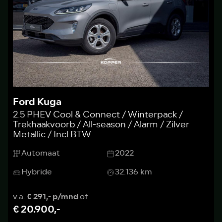
Ford Kuga
2.5 PHEV Cool & Connect / Winterpack /
Trekhaakvoorb / All-season / Alarm / Zilver
Metallic / Incl BTW
Automaat
2022
Hybride
32.136 km
v.a.
€ 291,- p/mnd
of
€ 20.900,-