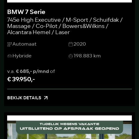
BMW 7 Serie
745e High Executive / M-Sport / Schuifdak /
Massage / Co-Pilot / Bowers&Wilkins /
Alcantara Hemel / Laser
Automaat
2020
Hybride
198.883 km
v.a.
€ 685,- p/mnd
of
€ 39.950,-
BEKIJK DETAILS