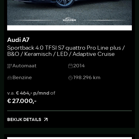
Audi A7
Sportback 4.0 TFSI S7 quattro Pro Line plus /
B&O / Keramisch / LED / Adaptive Cruise
Automaat
2014
Benzine
198.296 km
v.a.
€ 464,- p/mnd
of
€ 27.000,-
BEKIJK DETAILS