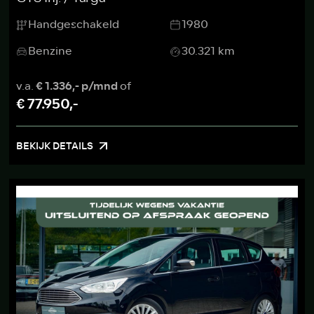
Handgeschakeld
1980
Benzine
30.321 km
v.a.
€ 1.336,- p/mnd
of
€ 77.950,-
BEKIJK DETAILS