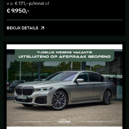
v.a.
€ 171,- p/mnd
of
€ 9.950,-
BEKIJK DETAILS