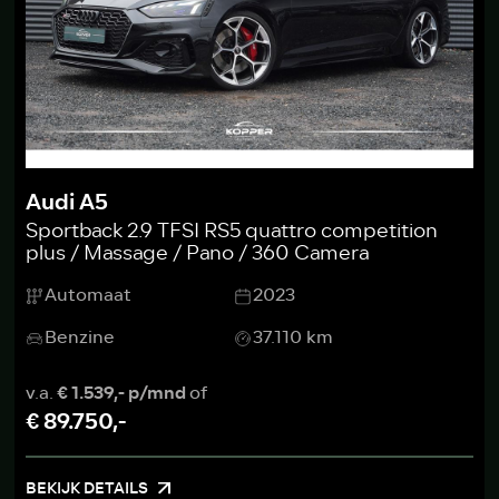
Audi A5
Sportback 2.9 TFSI RS5 quattro competition
plus / Massage / Pano / 360 Camera
Automaat
2023
Benzine
37.110 km
v.a.
€ 1.539,- p/mnd
of
€ 89.750,-
BEKIJK DETAILS