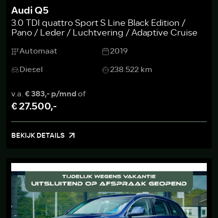
Audi Q5
3.0 TDI quattro Sport S Line Black Edition /
Pano / Leder / Luchtvering / Adaptive Cruise
Automaat
2019
Diesel
238.522 km
v.a.
€ 383,- p/mnd
of
€ 27.500,-
BEKIJK DETAILS