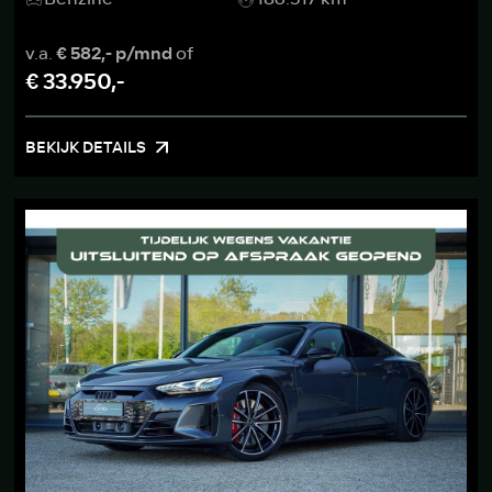
v.a.
€ 582,- p/mnd
of
€ 33.950,-
BEKIJK DETAILS