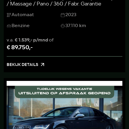
/ Massage / Pano / 360 / Fabr. Garantie
Automaat
2023
Benzine
37.110 km
v.a.
€ 1.539,- p/mnd
of
€ 89.750,-
BEKIJK DETAILS