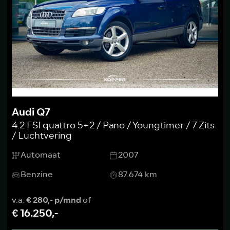
Audi Q7
4.2 FSI quattro 5+2 / Pano / Youngtimer / 7 Zits
/ Luchtvering
Automaat
2007
Benzine
87.674 km
v.a.
€ 280,- p/mnd
of
€ 16.250,-