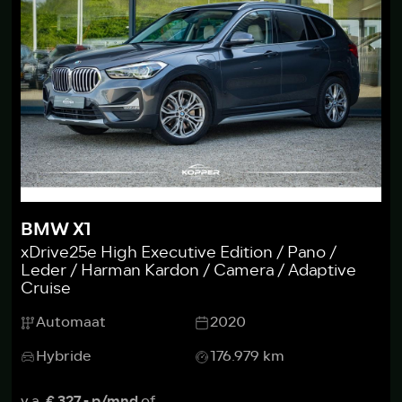
BMW X1
xDrive25e High Executive Edition / Pano /
Leder / Harman Kardon / Camera / Adaptive
Cruise
Automaat
2020
Hybride
176.979 km
v.a.
€ 327,- p/mnd
of