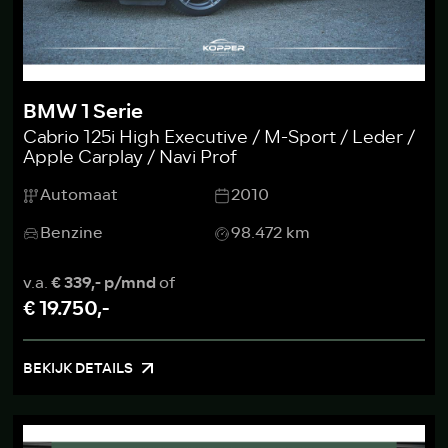
BMW 1 Serie
Cabrio 125i High Executive / M-Sport / Leder /
Apple Carplay / Navi Prof
Automaat
2010
Benzine
98.472 km
v.a.
€ 339,- p/mnd
of
€ 19.750,-
BEKIJK DETAILS