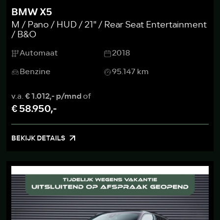
BMW X5
M / Pano / HUD / 21'' / Rear Seat Entertainment
/ B&O
Automaat
2018
Benzine
95.147 km
v.a.
€ 1.012,- p/mnd
of
€ 58.950,-
BEKIJK DETAILS