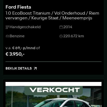
Ford Fiesta
1.0 EcoBoost Titanium / Vol Onderhoud / Riem
vervangen / Keurige Staat / Meeneemprijs
Handgeschakeld
2014
Benzine
220.672 km
v.a.
€ 69,- p/mnd
of
€ 3.950,-
BEKIJK DETAILS