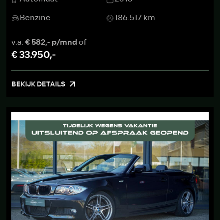
Benzine
186.517 km
v.a.
€ 582,- p/mnd
of
€ 33.950,-
BEKIJK DETAILS