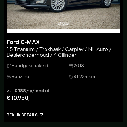
Ford C-MAX
1.5 Titanium / Trekhaak / Carplay / NL Auto /
Dealeronderhoud / 4 Cilinder
Handgeschakeld
2018
Benzine
81.224 km
v.a.
€ 188,- p/mnd
of
€ 10.950,-
BEKIJK DETAILS