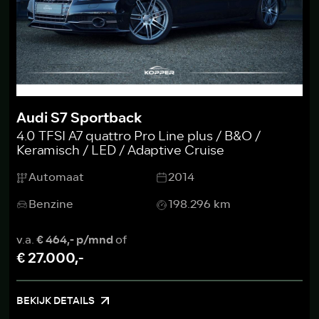
Audi S7 Sportback
4.0 TFSI A7 quattro Pro Line plus / B&O /
Keramisch / LED / Adaptive Cruise
Automaat
2014
Benzine
198.296 km
v.a.
€ 464,- p/mnd
of
€ 27.000,-
BEKIJK DETAILS