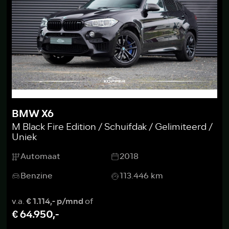
BMW X6
M Black Fire Edition / Schuifdak / Gelimiteerd /
Uniek
Automaat
2018
Benzine
113.446 km
v.a.
€ 1.114,- p/mnd
of
€ 64.950,-