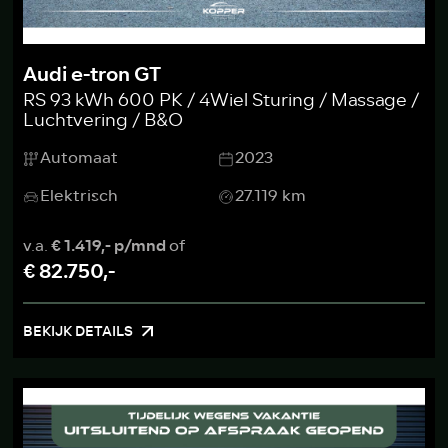
Audi e-tron GT
RS 93 kWh 600 PK / 4Wiel Sturing / Massage /
Luchtvering / B&O
Automaat
2023
Elektrisch
27.119 km
v.a.
€ 1.419,- p/mnd
of
€ 82.750,-
BEKIJK DETAILS