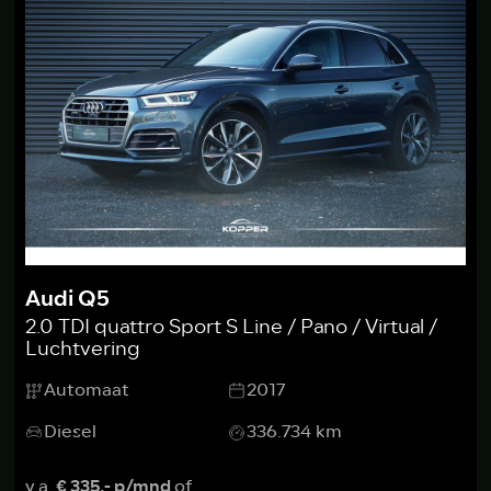
Audi Q5
2.0 TDI quattro Sport S Line / Pano / Virtual /
Luchtvering
Automaat
2017
Diesel
336.734 km
v.a.
€ 335,- p/mnd
of