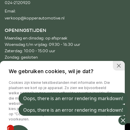
024-2120920
Email:
verkoop@kopperautomotive.nl
OPENINGSTIJDEN
Maandag en dinsdag: op afspraak
Woensdag t/m vrijdag: 09.30 - 16.30 uur
Zaterdag: 10.00 - 15.00 uur
Zondag: gesloten
Voor afspraken buiten onze openingstijden verzoeken wij je
We gebruiken cookies, wil je dat?
vriendelijk telefonisch contact op te nemen.
Cookies zijn kleine tekstbestanden met informatie erin. Die
plaatsen we kort op je apparaat. Zo zien we bijvoorbeeld
welke pagina’s je zag, waar je afhaakte en wat je invulde. Op
die manier hebben wij informatie waar we jouw
Privacy policy
websitebezoek beter mee maken. Handig toch? Natuurlijk
kies je zelf of je dat toestaat. Daar zijn we eerlijk over. Klik
op “Cookie instellingen”, vind meer informatie en beheer je
voorkeuren.