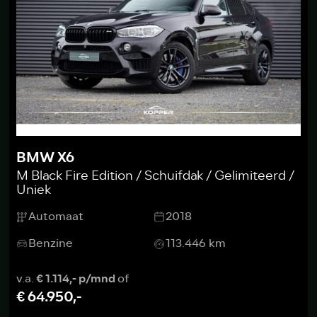
BMW X6
M Black Fire Edition / Schuifdak / Gelimiteerd /
Uniek
Automaat
2018
Benzine
113.446 km
v.a.
€ 1.114,- p/mnd
of
€ 64.950,-