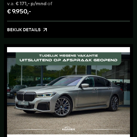
v.a.
€ 171,- p/mnd
of
€ 9.950,-
BEKIJK DETAILS