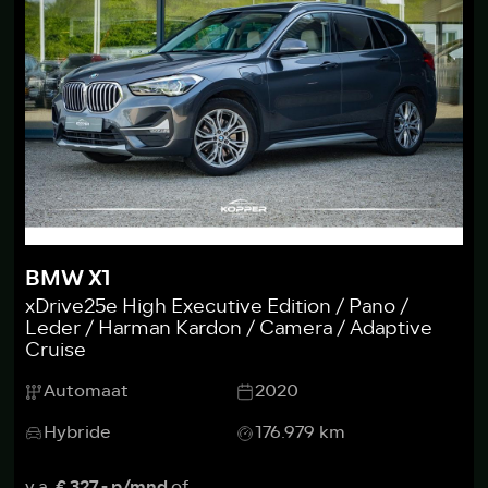
BMW X1
xDrive25e High Executive Edition / Pano /
Leder / Harman Kardon / Camera / Adaptive
Cruise
Automaat
2020
Hybride
176.979 km
v.a.
€ 327,- p/mnd
of