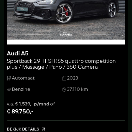
Audi A5
Sportback 2.9 TFSI RS5 quattro competition
plus / Massage / Pano / 360 Camera
Automaat
2023
Benzine
37.110 km
v.a.
€ 1.539,- p/mnd
of
€ 89.750,-
BEKIJK DETAILS