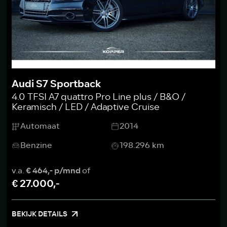
Audi S7 Sportback
4.0 TFSI A7 quattro Pro Line plus / B&O /
Keramisch / LED / Adaptive Cruise
Automaat
2014
Benzine
198.296 km
v.a.
€ 464,- p/mnd
of
€ 27.000,-
BEKIJK DETAILS