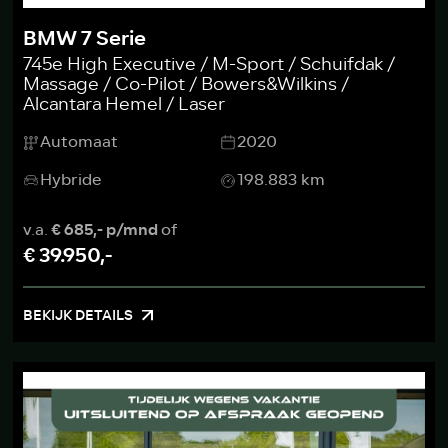
BMW 7 Serie
745e High Executive / M-Sport / Schuifdak /
Massage / Co-Pilot / Bowers&Wilkins /
Alcantara Hemel / Laser
Automaat
2020
Hybride
198.883 km
v.a.
€ 685,- p/mnd
of
€ 39.950,-
BEKIJK DETAILS