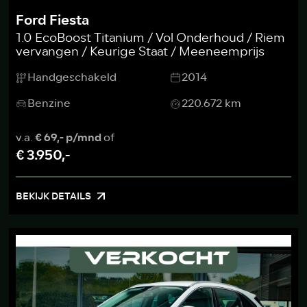
Ford Fiesta
1.0 EcoBoost Titanium / Vol Onderhoud / Riem
vervangen / Keurige Staat / Meeneemprijs
Handgeschakeld
2014
Benzine
220.672 km
v.a.
€ 69,- p/mnd
of
€ 3.950,-
BEKIJK DETAILS