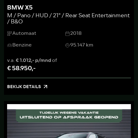
BMW X5
M / Pano / HUD / 21'' / Rear Seat Entertainment
/ B&O
Automaat
2018
Benzine
95.147 km
v.a.
€ 1.012,- p/mnd
of
€ 58.950,-
BEKIJK DETAILS