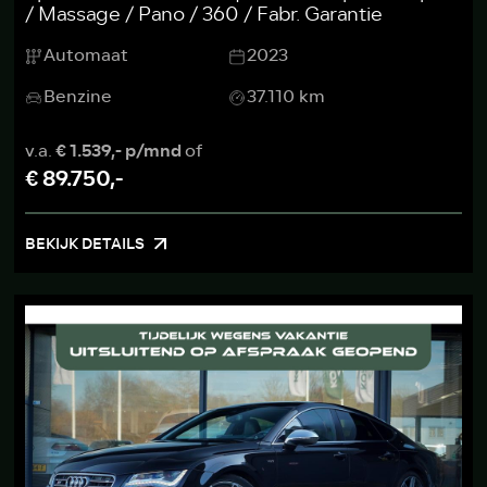
/ Massage / Pano / 360 / Fabr. Garantie
Automaat
2023
Benzine
37.110 km
v.a.
€ 1.539,- p/mnd
of
€ 89.750,-
BEKIJK DETAILS