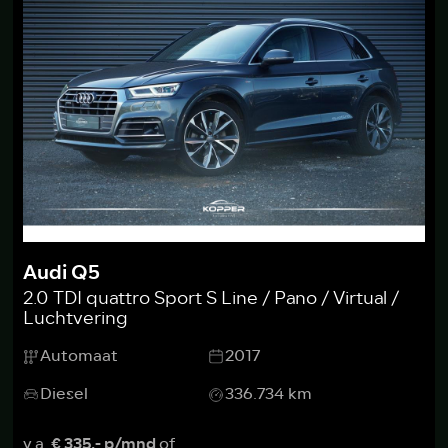
Audi Q5
2.0 TDI quattro Sport S Line / Pano / Virtual /
Luchtvering
Automaat
2017
Diesel
336.734 km
v.a.
€ 335,- p/mnd
of