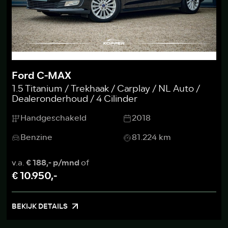
Ford C-MAX
1.5 Titanium / Trekhaak / Carplay / NL Auto /
Dealeronderhoud / 4 Cilinder
Handgeschakeld
2018
Benzine
81.224 km
v.a.
€ 188,- p/mnd
of
€ 10.950,-
BEKIJK DETAILS