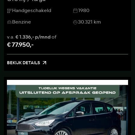
Handgeschakeld
1980
Benzine
30.321 km
v.a.
€ 1.336,- p/mnd
of
€ 77.950,-
BEKIJK DETAILS