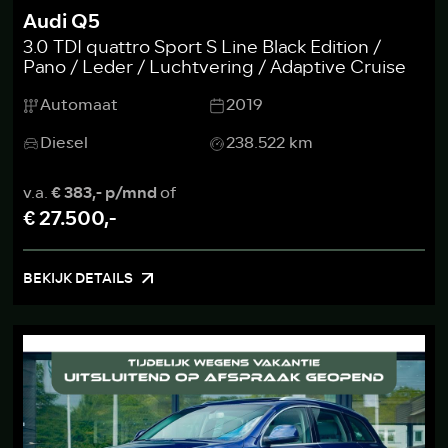
Audi Q5
3.0 TDI quattro Sport S Line Black Edition /
Pano / Leder / Luchtvering / Adaptive Cruise
Automaat
2019
Diesel
238.522 km
v.a.
€ 383,- p/mnd
of
€ 27.500,-
BEKIJK DETAILS