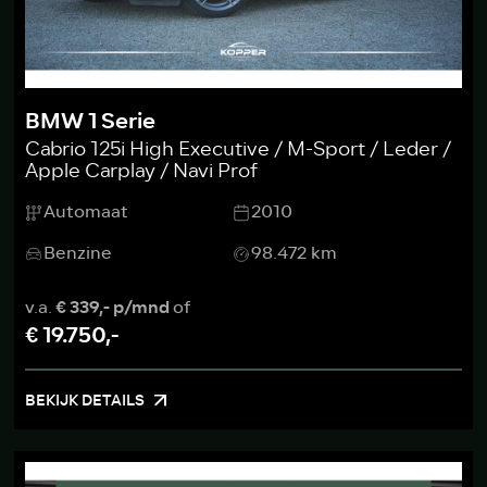
BMW 1 Serie
Cabrio 125i High Executive / M-Sport / Leder /
Apple Carplay / Navi Prof
Automaat
2010
Benzine
98.472 km
v.a.
€ 339,- p/mnd
of
€ 19.750,-
BEKIJK DETAILS