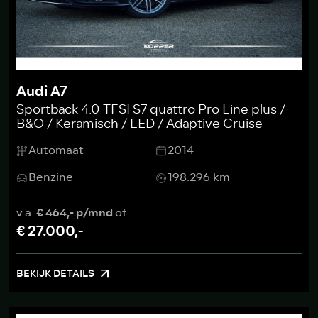
Audi A7
Sportback 4.0 TFSI S7 quattro Pro Line plus /
B&O / Keramisch / LED / Adaptive Cruise
Automaat
2014
Benzine
198.296 km
v.a.
€ 464,- p/mnd
of
€ 27.000,-
BEKIJK DETAILS