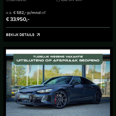
v.a.
€ 582,- p/mnd
of
€ 33.950,-
BEKIJK DETAILS