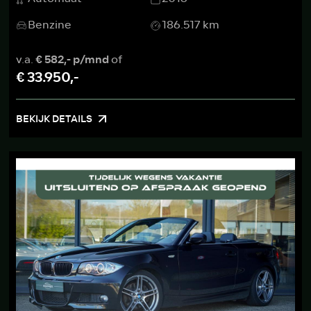
Benzine
186.517 km
v.a.
€ 582,- p/mnd
of
€ 33.950,-
BEKIJK DETAILS