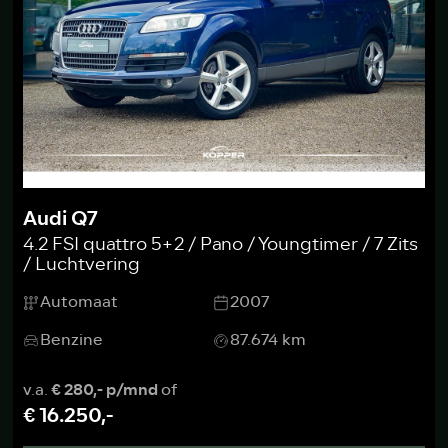
Audi Q7
4.2 FSI quattro 5+2 / Pano / Youngtimer / 7 Zits
/ Luchtvering
Automaat
2007
Benzine
87.674 km
v.a.
€ 280,- p/mnd
of
€ 16.250,-