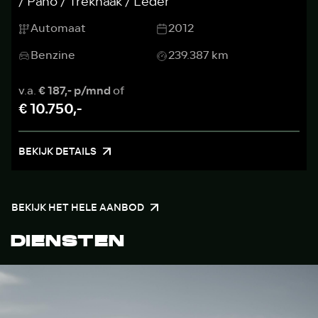
/ Pano / Trekhaak / Leder
Automaat
2012
Benzine
239.387 km
v.a.
€ 187,- p/mnd
of
€ 10.750,-
BEKIJK DETAILS
BEKIJK HET HELE AANBOD
DIENSTEN