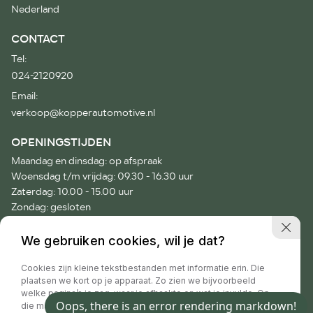
Nederland
CONTACT
Tel:
024-2120920
Email:
verkoop@kopperautomotive.nl
OPENINGSTIJDEN
Maandag en dinsdag: op afspraak
Woensdag t/m vrijdag: 09.30 - 16.30 uur
Zaterdag: 10.00 - 15.00 uur
Zondag: gesloten
Voor afspraken buiten onze openingstijden verzoeken wij je
We gebruiken cookies, wil je dat?
vriendelijk telefonisch contact op te nemen.
Cookies zijn kleine tekstbestanden met informatie erin. Die
plaatsen we kort op je apparaat. Zo zien we bijvoorbeeld
welke pagina’s je zag, waar je afhaakte en wat je invulde. Op
die manier hebben wij informatie waar we jouw