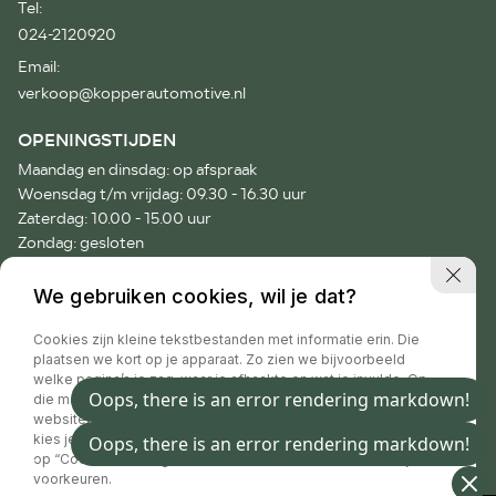
Tel:
024-2120920
Email:
verkoop@kopperautomotive.nl
OPENINGSTIJDEN
Maandag en dinsdag: op afspraak
Woensdag t/m vrijdag: 09.30 - 16.30 uur
Zaterdag: 10.00 - 15.00 uur
Zondag: gesloten
Voor afspraken buiten onze openingstijden verzoeken wij je
We gebruiken cookies, wil je dat?
vriendelijk telefonisch contact op te nemen.
Cookies zijn kleine tekstbestanden met informatie erin. Die
plaatsen we kort op je apparaat. Zo zien we bijvoorbeeld
welke pagina’s je zag, waar je afhaakte en wat je invulde. Op
die manier hebben wij informatie waar we jouw
Privacy policy
websitebezoek beter mee maken. Handig toch? Natuurlijk
kies je zelf of je dat toestaat. Daar zijn we eerlijk over. Klik
op “Cookie instellingen”, vind meer informatie en beheer je
voorkeuren.