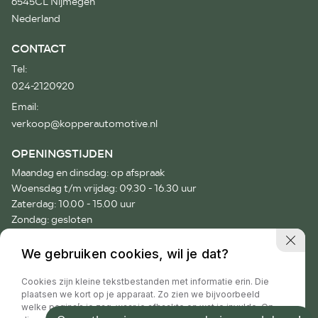
6545CL Nijmegen
Nederland
CONTACT
Tel:
024-2120920
Email:
verkoop@kopperautomotive.nl
OPENINGSTIJDEN
Maandag en dinsdag: op afspraak
Woensdag t/m vrijdag: 09.30 - 16.30 uur
Zaterdag: 10.00 - 15.00 uur
Zondag: gesloten
Voor afspraken buiten onze openingstijden verzoeken wij je
We gebruiken cookies, wil je dat?
vriendelijk telefonisch contact op te nemen.
Cookies zijn kleine tekstbestanden met informatie erin. Die
plaatsen we kort op je apparaat. Zo zien we bijvoorbeeld
welke pagina’s je zag, waar je afhaakte en wat je invulde. Op