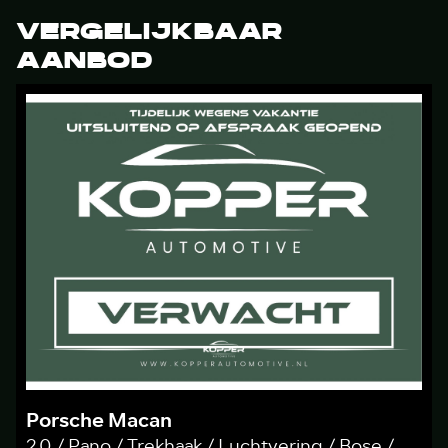
VERGELIJKBAAR
AANBOD
Porsche Macan
2.0 / Pano / Trekhaak / Luchtvering / Bose /