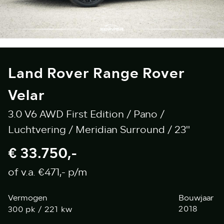
Land Rover Range Rover
Velar
3.0 V6 AWD First Edition / Pano /
Luchtvering / Meridian Surround / 23''
€ 33.750,-
of v.a. €471,- p/m
Vermogen
Bouwjaar
pk / 221 kw
2018
300