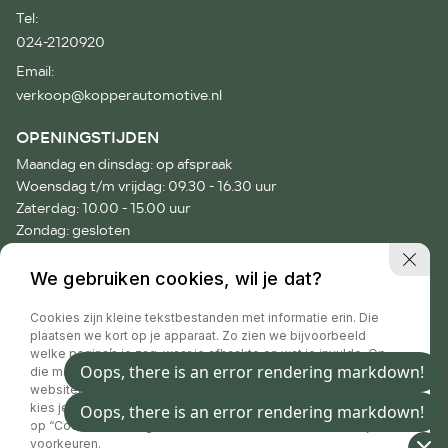
Tel:
024-2120920
Email:
verkoop@kopperautomotive.nl
OPENINGSTIJDEN
Maandag en dinsdag: op afspraak
Woensdag t/m vrijdag: 09.30 - 16.30 uur
Zaterdag: 10.00 - 15.00 uur
Zondag: gesloten
Voor afspraken buiten onze openingstijden verzoeken wij je
We gebruiken cookies, wil je dat?
vriendelijk telefonisch contact op te nemen.
Cookies zijn kleine tekstbestanden met informatie erin. Die
plaatsen we kort op je apparaat. Zo zien we bijvoorbeeld
welke pagina’s je zag, waar je afhaakte en wat je invulde. Op
die manier hebben wij informatie waar we jouw
Privacy policy
websitebezoek beter mee maken. Handig toch? Natuurlijk
kies je zelf of je dat toestaat. Daar zijn we eerlijk over. Klik
op “Cookie instellingen”, vind meer informatie en beheer je
voorkeuren.