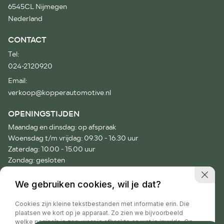
6545CL Nijmegen
Nederland
CONTACT
Tel:
024-2120920
Email:
verkoop@kopperautomotive.nl
OPENINGSTIJDEN
Maandag en dinsdag: op afspraak
Woensdag t/m vrijdag: 09.30 - 16.30 uur
Zaterdag: 10.00 - 15.00 uur
Zondag: gesloten
Voor afspraken buiten onze openingstijden verzoeken wij je
We gebruiken cookies, wil je dat?
vriendelijk telefonisch contact op te nemen.
Cookies zijn kleine tekstbestanden met informatie erin. Die
plaatsen we kort op je apparaat. Zo zien we bijvoorbeeld
welke pagina’s je zag, waar je afhaakte en wat je invulde. Op