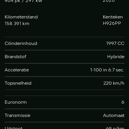
pk / 297 kw
2020
404
Kilometerstand
Kenteken
km
H926PP
158.391
Cilinderinhoud
1997 CC
Brandstof
Hybride
Acceleratie
1-100 in 6.7 sec.
Topsnelheid
220 km/h
Euronorm
6
Transmissie
Automaat
Uitstoot
69 g/km