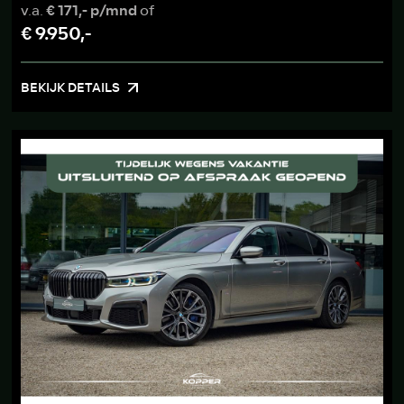
v.a.
€ 171,- p/mnd
of
€ 9.950,-
BEKIJK DETAILS