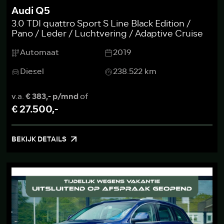
Audi Q5
3.0 TDI quattro Sport S Line Black Edition /
Pano / Leder / Luchtvering / Adaptive Cruise
Automaat
2019
Diesel
238.522 km
v.a.
€ 383,- p/mnd
of
€ 27.500,-
BEKIJK DETAILS