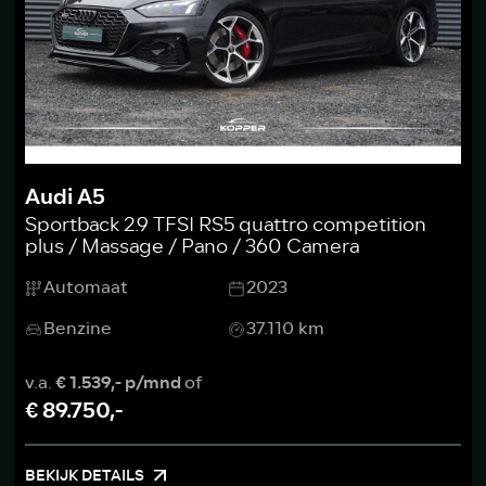
Audi A5
Sportback 2.9 TFSI RS5 quattro competition
plus / Massage / Pano / 360 Camera
Automaat
2023
Benzine
37.110 km
v.a.
€ 1.539,- p/mnd
of
€ 89.750,-
BEKIJK DETAILS