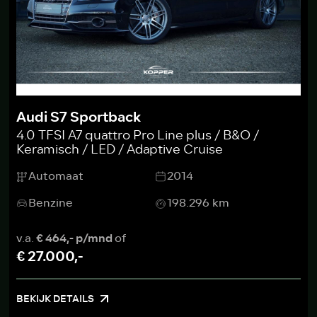
Audi S7 Sportback
4.0 TFSI A7 quattro Pro Line plus / B&O /
Keramisch / LED / Adaptive Cruise
Automaat
2014
Benzine
198.296 km
v.a.
€ 464,- p/mnd
of
€ 27.000,-
BEKIJK DETAILS