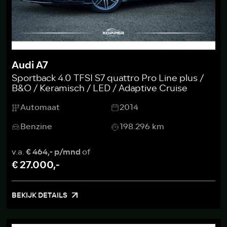
Audi A7
Sportback 4.0 TFSI S7 quattro Pro Line plus /
B&O / Keramisch / LED / Adaptive Cruise
Automaat
2014
Benzine
198.296 km
v.a.
€ 464,- p/mnd
of
€ 27.000,-
BEKIJK DETAILS