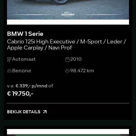
BMW 1 Serie
Cabrio 125i High Executive / M-Sport / Leder /
Apple Carplay / Navi Prof
Automaat
2010
Benzine
98.472 km
v.a.
€ 339,- p/mnd
of
€ 19.750,-
BEKIJK DETAILS