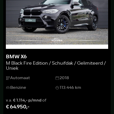
BMW X6
M Black Fire Edition / Schuifdak / Gelimiteerd /
Uniek
Automaat
2018
Benzine
113.446 km
v.a.
€ 1.114,- p/mnd
of
€ 64.950,-