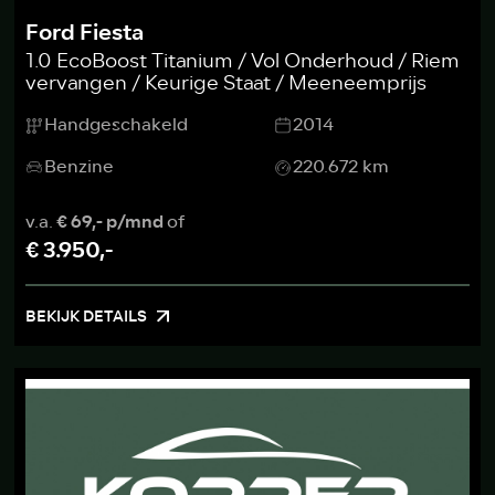
Ford Fiesta
1.0 EcoBoost Titanium / Vol Onderhoud / Riem
vervangen / Keurige Staat / Meeneemprijs
Handgeschakeld
2014
Benzine
220.672 km
v.a.
€ 69,- p/mnd
of
€ 3.950,-
BEKIJK DETAILS