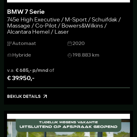
BMW 7 Serie
745e High Executive / M-Sport / Schuifdak /
Massage / Co-Pilot / Bowers&Wilkins /
Alcantara Hemel / Laser
Automaat
2020
Hybride
198.883 km
v.a.
€ 685,- p/mnd
of
€ 39.950,-
BEKIJK DETAILS