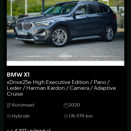
BMW X1
xDrive25e High Executive Edition / Pano /
Leder / Harman Kardon / Camera / Adaptive
Cruise
Automaat
2020
Hybride
176.979 km
v.a.
€ 327,- p/mnd
of