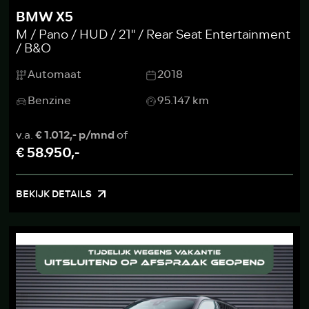
BMW X5
M / Pano / HUD / 21'' / Rear Seat Entertainment
/ B&O
Automaat
2018
Benzine
95.147 km
v.a.
€ 1.012,- p/mnd
of
€ 58.950,-
BEKIJK DETAILS