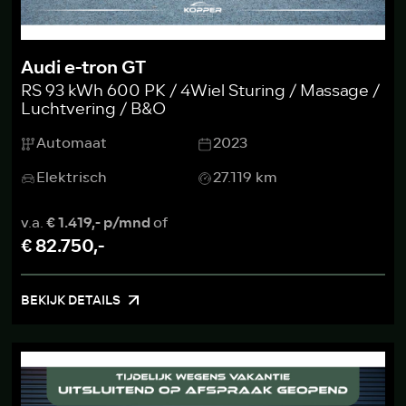
Audi e-tron GT
RS 93 kWh 600 PK / 4Wiel Sturing / Massage /
Luchtvering / B&O
Automaat
2023
Elektrisch
27.119 km
v.a.
€ 1.419,- p/mnd
of
€ 82.750,-
BEKIJK DETAILS