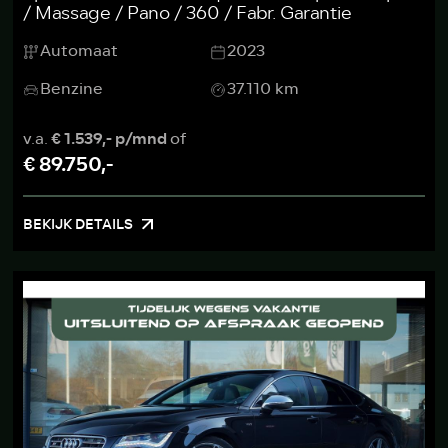
/ Massage / Pano / 360 / Fabr. Garantie
Automaat
2023
Benzine
37.110 km
v.a.
€ 1.539,- p/mnd
of
€ 89.750,-
BEKIJK DETAILS