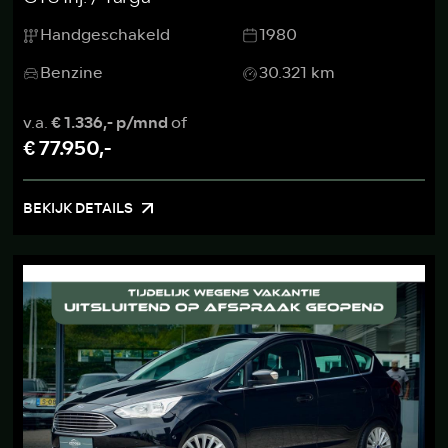
Handgeschakeld
1980
Benzine
30.321 km
v.a.
€ 1.336,- p/mnd
of
€ 77.950,-
BEKIJK DETAILS