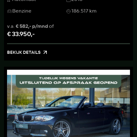
Benzine
186.517 km
v.a.
€ 582,- p/mnd
of
€ 33.950,-
BEKIJK DETAILS