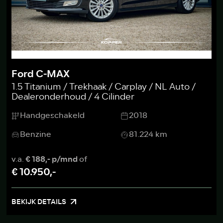
Ford C-MAX
1.5 Titanium / Trekhaak / Carplay / NL Auto /
Dealeronderhoud / 4 Cilinder
Handgeschakeld
2018
Benzine
81.224 km
v.a.
€ 188,- p/mnd
of
€ 10.950,-
BEKIJK DETAILS