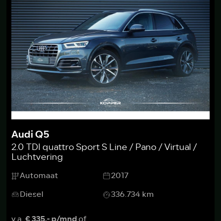
Audi Q5
2.0 TDI quattro Sport S Line / Pano / Virtual /
Luchtvering
Automaat
2017
Diesel
336.734 km
v.a.
€ 335,- p/mnd
of