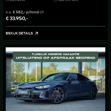
v.a.
€ 582,- p/mnd
of
€ 33.950,-
BEKIJK DETAILS