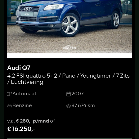
Audi Q7
4.2 FSI quattro 5+2 / Pano / Youngtimer / 7 Zits
/ Luchtvering
Automaat
2007
Benzine
87.674 km
v.a.
€ 280,- p/mnd
of
€ 16.250,-